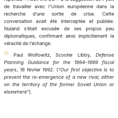
de travailler avec l'Union européenne dans la
recherche d’une sortie de crise. Cette
conversation avait été interceptée et publiée.
Nuland s’était excusée de ses propos peu
diplomatiques, confirmant ainsi implicitement la
véracité de l’échange.
[7]
Paul Wolfowitz, Scooter Libby,
Defense
Planning Guidance for the 1994–1999 fiscal
years
, 18 février 1992. (“
Our first objective is to
prevent the re-emergence of a new rival, either
on the territory of the former Soviet Union or
elsewhere
”).
ARTICLE PRÉCÉDENT : OFFENSIVE UKRAINIENNE :
ARTICLE SUIVANT : GÉOP
PRÉCÉDENT
SUIVANT