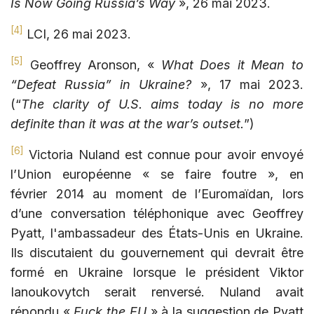
Is Now Going Russia’s Way
», 26 mai 2023.
[4]
LCI, 26 mai 2023.
[5]
Geoffrey Aronson, «
What Does it Mean to
“Defeat Russia” in Ukraine?
», 17 mai 2023.
(“
The clarity of U.S. aims today is no more
definite than it was at the war’s outset.
”)
[6]
Victoria Nuland est connue pour avoir envoyé
l’Union européenne « se faire foutre », en
février 2014 au moment de l’Euromaïdan, lors
d’une conversation téléphonique avec Geoffrey
Pyatt, l'ambassadeur des États-Unis en Ukraine.
Ils discutaient du gouvernement qui devrait être
formé en Ukraine lorsque le président Viktor
Ianoukovytch serait renversé. Nuland avait
répondu «
Fuck the EU
» à la suggestion de Pyatt