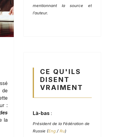
mentionnant la source et
l’auteur.
CE QU'ILS
DISENT
assé
VRAIMENT
 de
ette
ur :
des
Là-bas
:
e la
Président de la Fédération de
Russie (
Eng
/
Ru
)