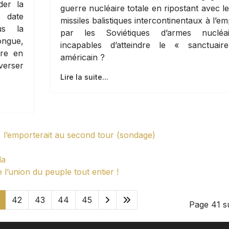
der la
guerre nucléaire totale en ripostant avec l
 date
missiles balistiques intercontinentaux à l’em
us la
par les Soviétiques d’armes nucléai
ongue,
incapables d’atteindre le « sanctuair
tre en
américain ?
nverser
Lire la suite...
n, l’emporterait au second tour (sondage)
la
 l’union du peuple tout entier !
42
43
44
45
Page 41 s