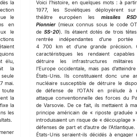
dès la
Voici l’histoire, en quelques mots : à parti
ection
1977, les Soviétiques déployèrent sur
que le
théâtre européen les
missiles RSD
ns en
Pionnier
(mieux connus sous le code O
aux le
de
SS-20
). Ils étaient dotés de trois tête
ctions
rentrée indépendantes d’une portée
taient
4 700 km et d’une grande précision. 
quions
caractéristiques les rendaient capables
t élu,
détruire les infrastructures militaires
it la
l’Europe occidentale, mais pas d’atteindre
 seule
États-Unis. Ils constituaient donc une 
27 mai.
nucléaire susceptible de détruire le dispos
 toute
de défense de l’OTAN en prélude à 
ent la
attaque conventionnelle des forces du P
fixe la
de Varsovie. De ce fait, ils mettaient à ma
ans les
principe américain de « riposte graduée 
ltats.
introduisaient un risque de « découplage »
défenses de part et d’autre de l’Atlantique.
 mener
États-Unis seraient-ils décidés à engager