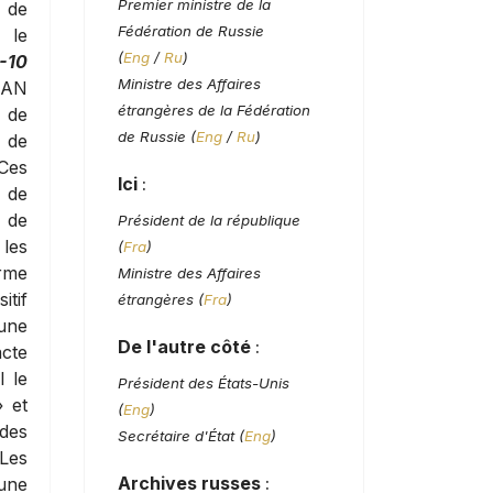
Premier ministre de la
r de
Fédération de Russie
 le
(
Eng
/
Ru
)
-10
Ministre des Affaires
TAN
étrangères de la Fédération
s de
de Russie (
Eng
/
Ru
)
 de
Ces
Ici
:
 de
 de
Président de la république
 les
(
Fra
)
arme
Ministre des Affaires
itif
étrangères (
Fra
)
une
De l'autre côté
:
acte
l le
Président des États-Unis
» et
(
Eng
)
 des
Secrétaire d'État (
Eng
)
 Les
Archives russes
:
 une