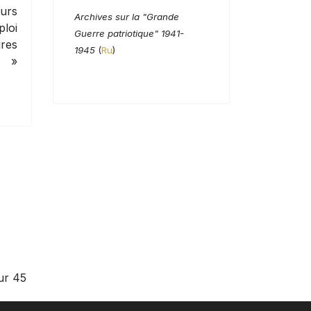
eurs
Archives sur la "Grande
ploi
Guerre patriotique" 1941-
res
1945
(
Ru
)
e »
ur 45