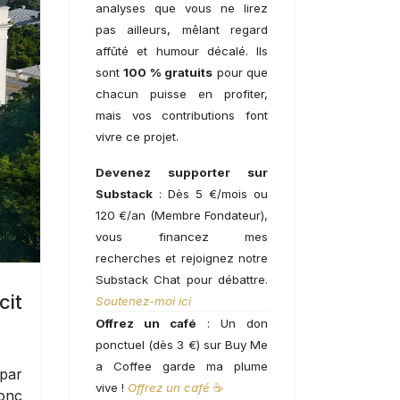
analyses que vous ne lirez
pas ailleurs, mêlant regard
affûté et humour décalé. Ils
sont
100 % gratuits
pour que
chacun puisse en profiter,
mais vos contributions font
vivre ce projet.
Devenez supporter sur
Substack
: Dès 5 €/mois ou
120 €/an (Membre Fondateur),
vous financez mes
recherches et rejoignez notre
Substack Chat pour débattre.
cit
Soutenez-moi ici
Offrez un café
: Un don
ponctuel (dès 3 €) sur Buy Me
a Coffee garde ma plume
 par
vive !
Offrez un café
☕
donc