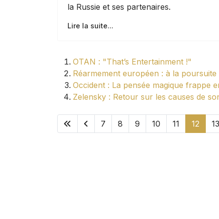
la Russie et ses partenaires.
Lire la suite...
OTAN : "That’s Entertainment !"
Réarmement européen : à la poursuite d
Occident : La pensée magique frappe 
Zelensky : Retour sur les causes de so
7
8
9
10
11
12
1