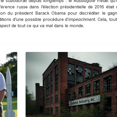
 le subodorait depuis longtemps : le
Russiagate
n’était qu
érence russe dans l’élection présidentielle de 2016 était
ion du président Barack Obama pour discréditer le gag
itions d’une possible procédure d’
impeachment
. Cela, tou
spect
de tout ce qui va mal dans le monde.