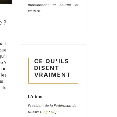
mentionnant la source et
l’auteur.
e ?
part
que
u’il
CE QU'ILS
le ?
DISENT
r un
VRAIMENT
 les
us :
r le
Là-bas
:
Président de la Fédération de
Russie (
Eng
/
Ru
)