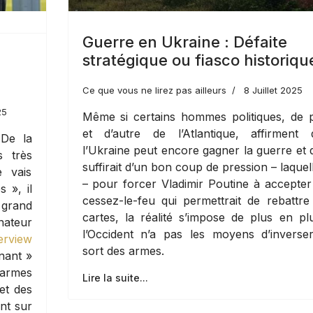
Guerre en Ukraine : Défaite
stratégique ou fiasco historiqu
Ce que vous ne lirez pas ailleurs
8 Juillet 2025
25
Même si certains hommes politiques, de 
et d’autre de l’Atlantique, affirment 
 De la
l’Ukraine peut encore gagner la guerre et q
s très
suffirait d’un bon coup de pression – laquel
e vais
– pour forcer Vladimir Poutine à accepte
s », il
cessez-le-feu qui permettrait de rebattre
 grand
cartes, la réalité s’impose de plus en pl
nateur
l’Occident n’a pas les moyens d’inverse
erview
sort des armes.
rnant »
armes
Lire la suite...
et des
nt sur