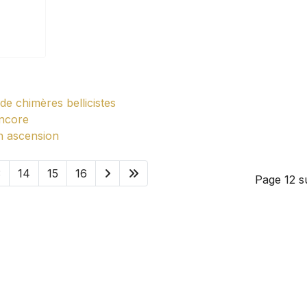
e chimères bellicistes
encore
n ascension
3
14
15
16
Page 12 s